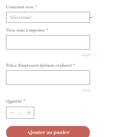
Contenant verre
*
Votre texte à imprimer
*
0/28
Police d'impression (prénom en photo)
*
0/20
Quantité
*
Ajouter au panier