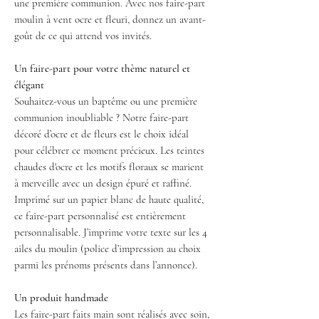
une première communion. Avec nos faire-part
moulin à vent ocre et fleuri, donnez un avant-
goût de ce qui attend vos invités.
Un faire-part pour votre thème naturel et
élégant
Souhaitez-vous un baptême ou une première
communion inoubliable ? Notre faire-part
décoré d’ocre et de fleurs est le choix idéal
pour célébrer ce moment précieux. Les teintes
chaudes d'ocre et les motifs floraux se marient
à merveille avec un design épuré et raffiné.
Imprimé sur un papier blanc de haute qualité,
ce faire-part personnalisé est entièrement
personnalisable. J’imprime votre texte sur les 4
ailes du moulin (police d’impression au choix
parmi les prénoms présents dans l’annonce).
Un produit handmade
Les faire-part faits main sont réalisés avec soin,