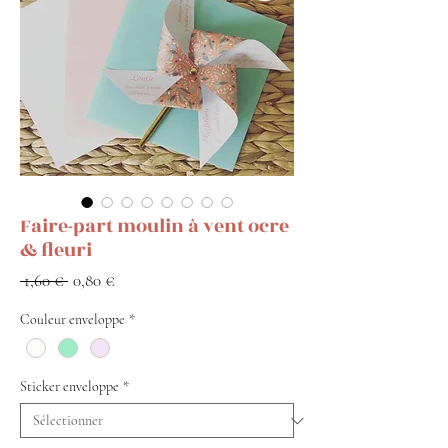
Faire-part moulin à vent ocre
& fleuri
Prix
Prix
 1,60 € 
0,80 €
original
promotionnel
Couleur enveloppe
*
Sticker enveloppe
*