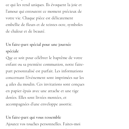
ce qui les rend uniques. Ils évoquent la joie et
l’amour qui entourent ce moment précieux de
votre vie. Chaque pièce est délicatement
embellie de fleurs et de teintes ocre, symboles
de chaleur et de beauté.
Un faire-part spécial pour une journée
spéciale
Que ce soit pour célébrer le baptême de votre
enfant ou sa première communion, notre faire-
part personnalisé est parfait. Les informations
concernant l’événement sont imprimées sur les
4 ailes du moulin. Ces invitations sont conçues
en papier épais avec une attache et une tige
dorées. Elles sont livrées montées, et
accompagnées d’une enveloppe assortie.
Un faire-part qui vous ressemble
Ajoutez vos touches personnelles. Faites-moi