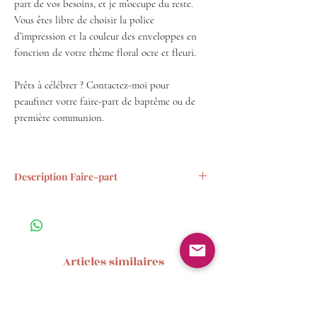
part de vos besoins, et je m’occupe du reste.
Vous êtes libre de choisir la police
d’impression et la couleur des enveloppes en
fonction de votre thème floral ocre et fleuri.
Prêts à célébrer ? Contactez-moi pour
peaufiner votre faire-part de baptême ou de
première communion.
Description Faire-part
*
Enveloppes offertes
: Le moulin entre
parfaitement dans l'enveloppe (envoi
avec un timbre < 20g).
* Il est possible de commander le
Articles similaires
sticker
pour personnaliser vos
enveloppes en supplément (0.1€). Vous
pourrez l'utiliser pour fermer vos
enveloppes.