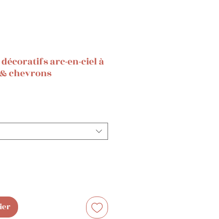
décoratifs arc-en-ciel à
 & chevrons
ier