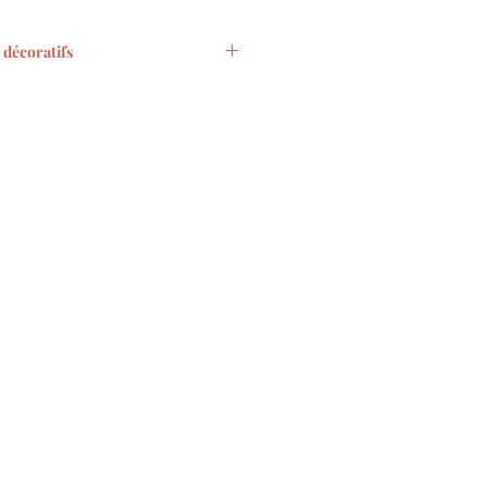
décoratifs
3 ou de 9 moulins aux couleurs
écoratifs montées sur une tige
attache
in à vent avec bâton : environ
et 25cm de hauteur
 de gamme au rendu lisse et
 160 g/m².