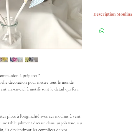
Description Moulins 
* Vendu par lot de 
en photo
* Moulins à vents d
cartonnée avec une 
* Dimension du moul
14cm de diamètre, 
* Papier blanc haut
soyeux. Grammage :
communion à préparer ?
belle décoration pour mettre tout le monde
vent arc-en-ciel à motifs sont le détail qui fera
ites place à l’originalité avec ces moulins à vent
r une table joliment dressée dans un joli vase, sur
n, ils deviendront les complices de vos