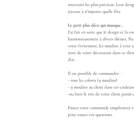
souvenirs les plus précieux. Leur des
joyeuse à n’importe quelle fête.
Le petit plus déco qui manque…
J'ai fait en sorte que le design et la c
harmonieusement à divers thèmes. Peu
votre événement, les moulins à vent s
reste de votre décoration dans ce thème 
d’or...
Il est possible de commander :
- tous les coloris (9 moulins)
- 9 moulins au choix dans ces couleurs
-ou bien le trio de votre choix parmi c
Passez votre commande simplement en q
pour toutes vos questions.