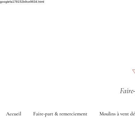
googlefa178152b9ce9634.html
Faire
Accueil
Faire-part & remerciement
Moulins à vent dé