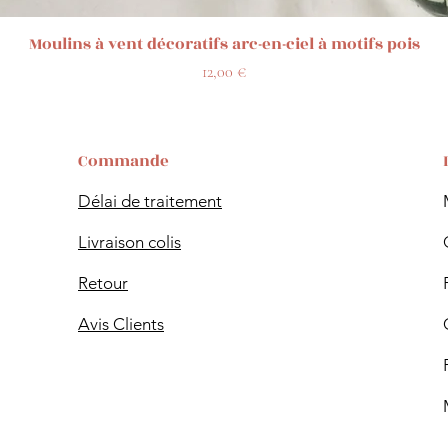
Aperçu rapide
Moulins à vent décoratifs arc-en-ciel à motifs pois
Prix
12,00 €
Commande
Délai de traitement
Livraison colis
Retour
Avis Clients