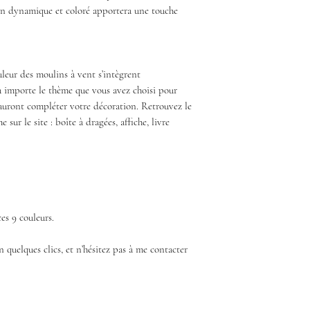
ign dynamique et coloré apportera une touche
ouleur des moulins à vent s’intègrent
 importe le thème que vous avez choisi pour
auront compléter votre décoration. Retrouvez le
sur le site : boîte à dragées, affiche, livre
es 9 couleurs.
uelques clics, et n’hésitez pas à me contacter