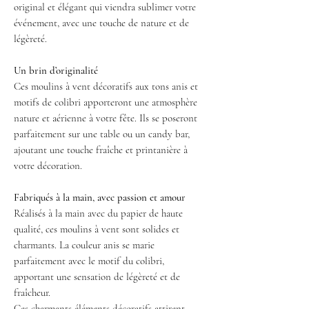
original et élégant qui viendra sublimer votre
événement, avec une touche de nature et de
légèreté.
Un brin d’originalité
Ces moulins à vent décoratifs aux tons anis et
motifs de colibri apporteront une atmosphère
nature et aérienne à votre fête. Ils se poseront
parfaitement sur une table ou un candy bar,
ajoutant une touche fraîche et printanière à
votre décoration.
Fabriqués à la main, avec passion et amour
Réalisés à la main avec du papier de haute
qualité, ces moulins à vent sont solides et
charmants. La couleur anis se marie
parfaitement avec le motif du colibri,
apportant une sensation de légèreté et de
fraîcheur.
Ces charmants éléments décoratifs attirent