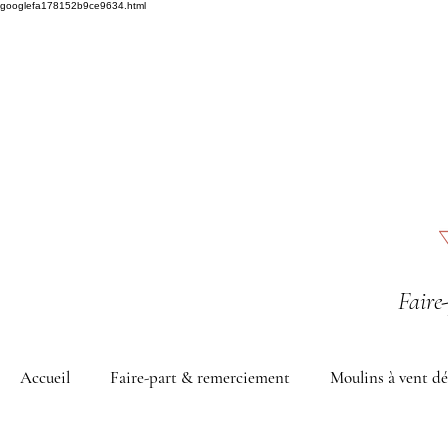
googlefa178152b9ce9634.html
Faire
Accueil
Faire-part & remerciement
Moulins à vent dé