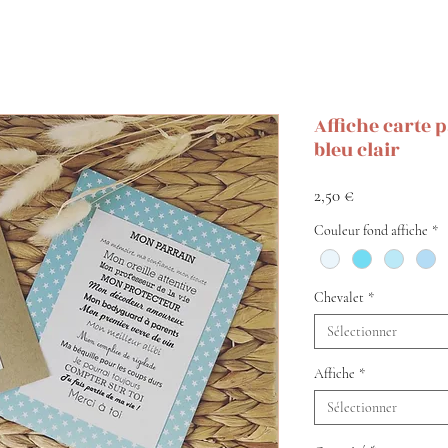
Affiche carte 
bleu clair
Prix
2,50 €
Couleur fond affiche
*
Chevalet
*
Sélectionner
Affiche
*
Sélectionner