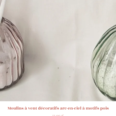
Aperçu rapide
Moulins à vent décoratifs arc-en-ciel à motifs pois
Prix
12,00 €