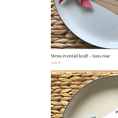
Menu éventail kraft - tons rose
Aperçu ra
Prix
3,00 €