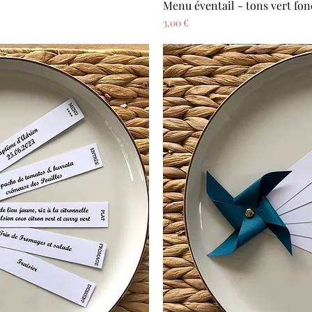
Menu éventail - tons vert fon
pide
Ape
Prix
3,00 €