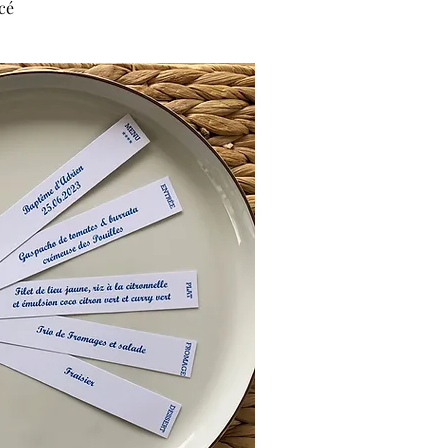
cé
rçu rapide