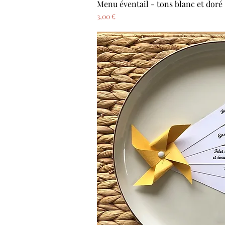
Menu éventail - tons blanc et doré
Aperçu ra
Prix
3,00 €