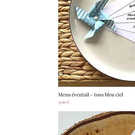
Menu éventail - tons bleu ciel
Aperçu ra
Prix
3,00 €