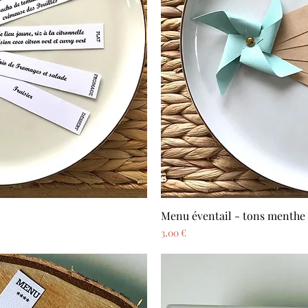
Menu éventail - tons menthe
pide
Ape
Prix
3,00 €