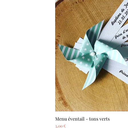
Menu éventail - tons verts
Aperçu ra
Prix
3,00 €