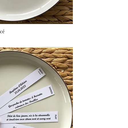
ncé
rçu rapide