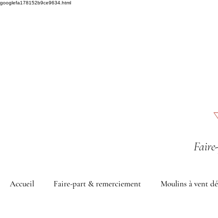
googlefa178152b9ce9634.html
Faire
Accueil
Faire-part & remerciement
Moulins à vent dé