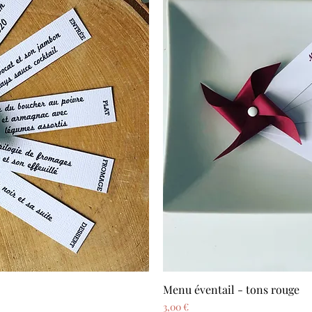
Menu éventail - tons rouge
pide
Ape
Prix
3,00 €