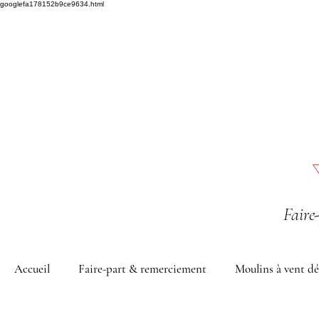
googlefa178152b9ce9634.html
Faire
Accueil
Faire-part & remerciement
Moulins à vent dé