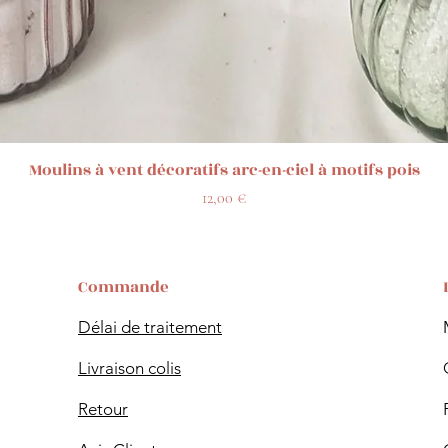
Aperçu rapide
Moulins à vent décoratifs arc-en-ciel à motifs pois
Prix
12,00 €
Commande
Délai de traitement
Livraison colis
Retour