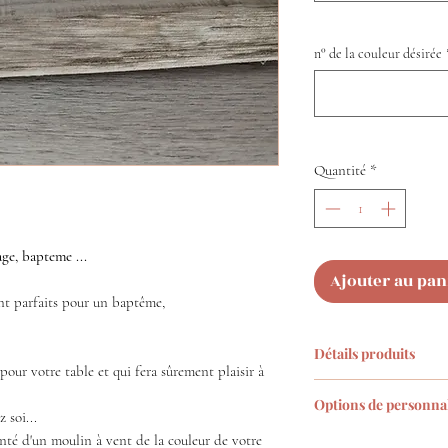
n° de la couleur désirée
Quantité
*
ge, bapteme ...
Ajouter au pan
nt parfaits pour un baptême,
Détails produits
 pour votre table et qui fera sûrement plaisir à
Marque-place bl
Options de personnal
(4 cm de diamètr
 soi...
papier épais blan
té d'un moulin à vent de la couleur de votre
Choisissez :