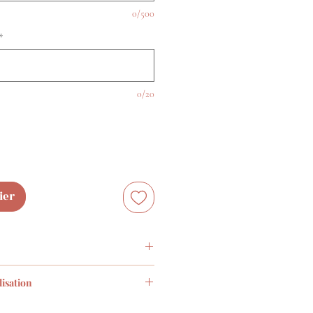
0/500
*
0/20
ier
anc composé d'un moulin à vent
isation
e) fixés sur un marque place en
c (3x6 cm)