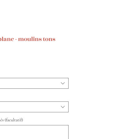
lanc - moulins tons
s (facultatif)