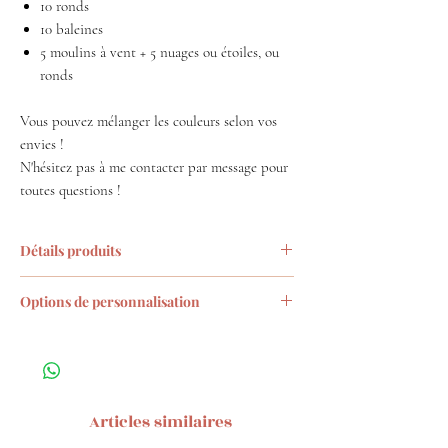
10 ronds
10 baleines
5 moulins à vent + 5 nuages ou étoiles, ou
ronds
Vous pouvez mélanger les couleurs selon vos
envies !
N'hésitez pas à me contacter par message pour
toutes questions !
Détails produits
Moulins à vent 4.5cm de diamètre,
Options de personnalisation
Nuages et Baleines 2.5x5cm,
Etoiles 4x4cm,
Choisissez dans les menus déroulants :
Rond 3.7cm de diamètre
- Votre combinaison de confettis entre
Nuanciers complet
ici
les formes proposées
- Les couleurs
Articles similaires