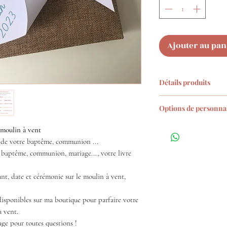
Ajouter au pan
Détails produits
Dimensions du li
Options de personnal
20 pages, papier
jute des 2 côtés
1.
Choisissez la (le
 moulin à vent
Livré monté tel 
moulin et les nuage
ir de votre baptême, communion ...
déroulant "Couleur
e baptême, communion, mariage..., votre livre
motifs disponibles (
ici
nt, date et cérémonie sur le moulin à vent,
2.
Puis me préciser
des étoiles
assorties
sponibles sur ma boutique pour parfaire votre
3. Enfin choisissez 
à vent.
votre texte (Prénom
age pour toutes questions !