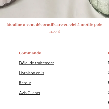
Aperçu rapide
Moulins à vent décoratifs arc-en-ciel à motifs pois
Prix
12,00 €
Commande
Délai de traitement
Livraison colis
Retour
Avis Clients