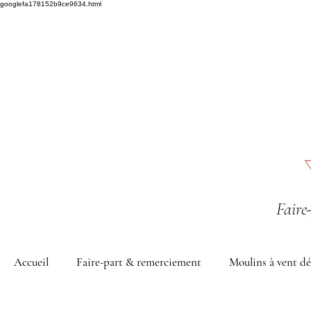
googlefa178152b9ce9634.html
Faire
Accueil
Faire-part & remerciement
Moulins à vent dé