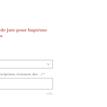
le de jute pour baptême
us
in (prénom, événement, date ...)
*
0/80