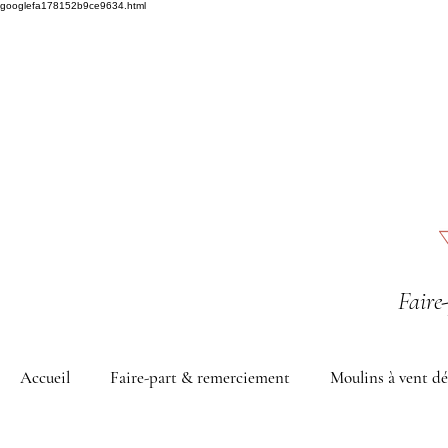
googlefa178152b9ce9634.html
Faire
Accueil
Faire-part & remerciement
Moulins à vent dé