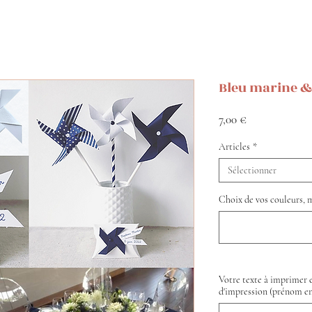
Bleu marine &
Prix
7,00 €
Articles
*
Sélectionner
Choix de vos couleurs, m
Votre texte à imprimer e
d'impression (prénom en 