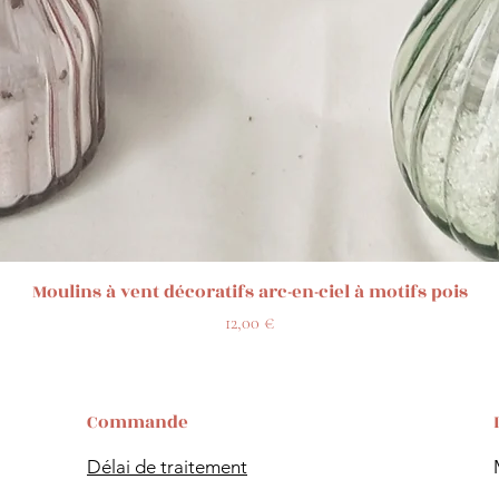
Aperçu rapide
Moulins à vent décoratifs arc-en-ciel à motifs pois
Prix
12,00 €
Commande
Délai de traitement