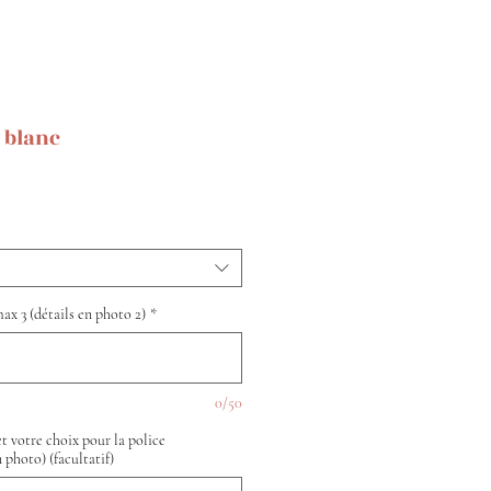
 blanc
ax 3 (détails en photo 2)
*
0/50
t votre choix pour la police
photo) (facultatif)