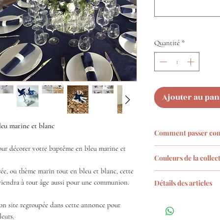
Quantité
*
Ajouter au pan
eu marine et blanc
Comment passer co
 pour décorer votre baptême en bleu marine et
1. Choisissez
les co
Couleurs de la collec
décoration parmi le
e, ou thème marin tout en bleu et blanc, cette
(max 3)
Retrouvez les coule
viendra à tout âge aussi pour une communion.
2. Puis dans les me
Détails des articles
articles
que vous dé
Moulins à vent v
et ajoutez au panier
mon site regroupée dans cette annonce pour
diamètre envrio
3
. Et enfin choisiss
eurs.